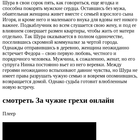
Шура в свои сорок пять, как говориться, еще ягодка и
способна покорять мужские сердца. Оставшись без мужа,
обаятельная женщина живет вместе с семьей взрослого сына
Игоря, и кроме него и маленького внука для вдовы нет никого
важнее. Подкаблучник во всем слушается свою жену, и под ее
влиянием совершает размен квартиры, чтобы жить от матери
отдельно. Так Шура оказывается в полном одиночестве,
поселившись скромной коммуналке за чертой города.
Однажды отправившись в деревню, женщина неожиданно
встречает Федора – свою первую любовь, честного и
порядочного человека. Мужчина, к сожалению, женат, но его
супруга Нинка постоянно вьет из него веревки. Между
героями неожиданно вспыхивают давние чувства, но Шура не
имеет права разрушать чужую семью и вовремя опомнившись,
возвращается домой. Однако судьба готовит влюбленным
новую встречу.
смотреть За чужие грехи онлайн
Плеер