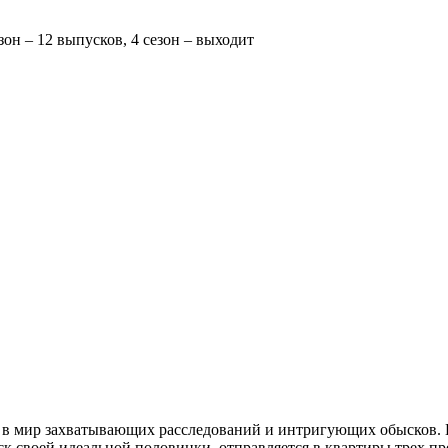
езон – 12 выпусков, 4 сезон – выходит
и в мир захватывающих расследований и интригующих обысков. В
 своей идеальной половинки, отправляется в квартиры трех пре