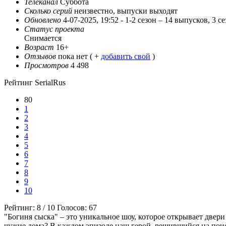
Телеканал
Суббота
Сколько серий
неизвестно, выпуски выходят
Обновлено
4-07-2025, 19:52 -
1-2 сезон – 14 выпусков, 3 с
Статус проекта
Снимается
Возраст
16+
Отзывов
пока нет ( +
добавить свой
)
Просмотров
4 498
Рейтинг SerialRus
80
1
2
3
4
5
6
7
8
9
10
Рейтинг:
8
/
10
Голосов:
67
"Богиня сыска" – это уникальное шоу, которое открывает двер
чужие дома? В каждом эпизоде наш герой, решившийся на поиск