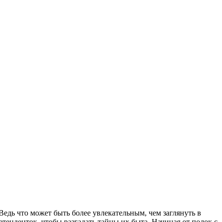
едь что может быть более увлекательным, чем заглянуть в
тенденток, чтобы разгадать тайны их быта. Начиная от полок с