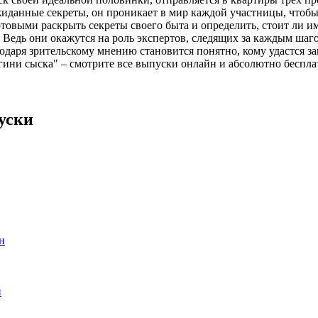
данные секреты, он проникает в мир каждой участницы, чтобы сд
выми раскрыть секреты своего быта и определить, стоит ли им 
 Ведь они окажутся на роль экспертов, следящих за каждым шаг
одаря зрительскому мнению становится понятно, кому удастся за
ни сыска" – смотрите все выпуски онлайн и абсолютно бесплатн
уски