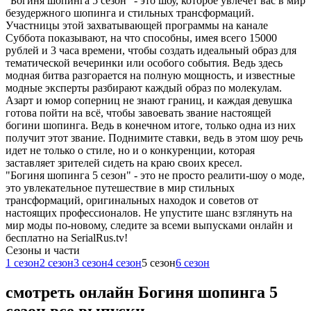
"Богиня шопинга 5 сезон" - это шоу, которое увлечет вас в мир
безудержного шопинга и стильных трансформаций.
Участницы этой захватывающей программы на канале
Суббота показывают, на что способны, имея всего 15000
рублей и 3 часа времени, чтобы создать идеальный образ для
тематической вечеринки или особого события. Ведь здесь
модная битва разгорается на полную мощность, и известные
модные эксперты разбирают каждый образ по молекулам.
Азарт и юмор соперниц не знают границ, и каждая девушка
готова пойти на всё, чтобы завоевать звание настоящей
богини шопинга. Ведь в конечном итоге, только одна из них
получит этот звание. Поднимите ставки, ведь в этом шоу речь
идет не только о стиле, но и о конкуренции, которая
заставляет зрителей сидеть на краю своих кресел.
"Богиня шопинга 5 сезон" - это не просто реалити-шоу о моде,
это увлекательное путешествие в мир стильных
трансформаций, оригинальных находок и советов от
настоящих профессионалов. Не упустите шанс взглянуть на
мир моды по-новому, следите за всеми выпусками онлайн и
бесплатно на SerialRus.tv!
Cезоны и части
1 сезон
2 сезон
3 сезон
4 сезон
5 сезон
6 сезон
смотреть онлайн Богиня шопинга 5