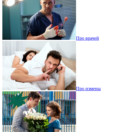
Про врачей
Про измены