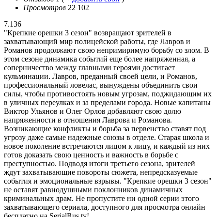
Просмотров
22 102
7.136
"Крепкие орешки 3 сезон" возвращают зрителей в
захватывающий мир полицейской работы, где Лавров и
Романов продолжают свою непримиримую борьбу со злом. В
этом сезоне динамика событий еще более напряженная, а
соперничество между главными героями достигает
кульминации. Лавров, преданный своей цели, и Романов,
профессиональный ловелас, вынуждены объединить свои
силы, чтобы противостоять новым угрозам, поджидающим их
в уличных переулках и за пределами города. Новые капитаны
Виктор Ульянов и Олег Орлов добавляют свою долю
напряженности в отношения Лаврова и Романова.
Возникающие конфликты и борьба за первенство ставят под
угрозу даже самые надежные союзы в отделе. Старая школа и
новое поколение встречаются лицом к лицу, и каждый из них
готов доказать свою ценность и важность в борьбе с
преступностью. Подводя итоги третьего сезона, зрителей
ждут захватывающие повороты сюжета, непредсказуемые
события и эмоциональные взрывы. "Крепкие орешки 3 сезон"
не оставят равнодушными поклонников динамичных
криминальных драм. Не пропустите ни одной серии этого
захватывающего сериала, доступного для просмотра онлайн
бесплатно на SerialRus.tv!