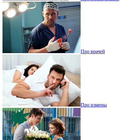
Про врачей
Про измены