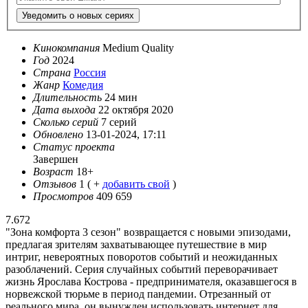
Уведомить о новых сериях
Кинокомпания
Medium Quality
Год
2024
Страна
Россия
Жанр
Комедия
Длительность
24 мин
Дата выхода
22 октября 2020
Сколько серий
7 серий
Обновлено
13-01-2024, 17:11
Статус проекта
Завершен
Возраст
18+
Отзывов
1
( +
добавить свой
)
Просмотров
409 659
7.672
"Зона комфорта 3 сезон" возвращается с новыми эпизодами,
предлагая зрителям захватывающее путешествие в мир
интриг, невероятных поворотов событий и неожиданных
разоблачений. Серия случайных событий переворачивает
жизнь Ярослава Кострова - предпринимателя, оказавшегося в
норвежской тюрьме в период пандемии. Отрезанный от
реального мира, он вынужден использовать интернет для