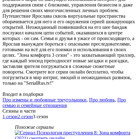
поддержания связи с близкими, управления бизнесом и даже
для решения своих многочисленных личных проблем.
Путешествие Ярослава сквозь виртуальные пространства
оборачивается для него и его окружения серией шокирующих
открытий. Неожиданный появившийся на его шее бандаж
послужил началом цепи событий, оказавшихся в центре
которых - он сам. Семья и друзья в ужасе от происходящего, а
Ярослав вынужден бороться с опасными преследователями,
готовыми на всё для его поимки и использования в своих
целях. "Зона комфорта 3 сезон" - это захватывающий триллер,
где каждый эпизод преподносит новые загадки и разгадки,
заставляя зрителя погружаться в сложные сюжетные
повороты. Смотрите все серии онлайн бесплатно, чтобы
погрузиться в мир интриг, эмоций и неожиданных развязок,
только на "SerialRus.tv!"
Входит в подборки
Про измены и любовные треугольники
,
Про любовь
,
Про
семью и семейные отношения
Cезоны и части
1 сезон
2 сезон
3 сезон
Похожие сериалы