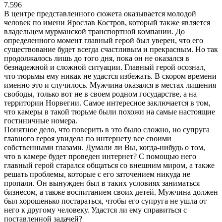
7.596
В центре представленного сюжета оказывается молодой
человек по имени Ярослав Костров, который также является
владельцем мурманской транспортной компании. До
определенного момент главный герой был уверен, что его
существование будет всегда счастливым и прекрасным. Но так
продолжалось лишь до того дня, пока он не оказался в
безнадежной и сложной ситуации. Главный герой осознал,
что тюрьмы ему никак не удастся избежать. В скором времени
именно это и случилось. Мужчина оказался в местах лишения
свободы, только вот не в своем родном государстве, а на
территории Норвегии. Самое интересное заключается в том,
что камеры в такой тюрьме были похожи на самые настоящие
гостиничные номера.
Понятное дело, что поверить в это было сложно, но супруга
главного героя увидела по интернету все своими
собственными глазами. Думали ли Вы, когда-нибудь о том,
что в камере будет проведен интернет? С помощью него
главный герой старался общаться со внешним миром, а также
решать проблемы, которые с его заточением никуда не
пропали. Он вынужден был в таких условиях заниматься
бизнесом, а также воспитанием своих детей. Мужчина должен
был хорошенько постараться, чтобы его супруга не ушла от
него к другому человеку. Удастся ли ему справиться с
поставленной задачей?