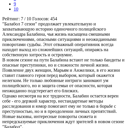
9
10
Рейтинг:
7
/
10
Голосов:
454
"Балабол 7 сезон" продолжает увлекательную и
захватывающую историю одиночного полицейского
Александра Балабина, чья жизнь насыщена смешными
приключениями, опасными ситуациями и неожиданными
поворотами судьбы. Этот отважный оперативник всегда
находит выход из сложнейших ситуаций, опираясь на
собственную хитрость и остроумие.
В новом сезоне на пути Балабина встают не только бандиты и
опасные преступники, но и сложности личной жизни.
Появление двух женщин, Марьям и Анжелики, в его жизни
ставит главного героя перед выбором, который окажется
нелегким. Не только любовные интриги занимают ум
полицейского, но и защита семьи от опасности, которая
неожиданно подстерегает его близких.
Однако несмотря на все трудности, Балабин остается верен
себе - его дерзкий характер, нестандартные методы
расследования и юмор помогают ему не только в борьбе с
преступностью, но и в преодолении личных препятствий.
Новые вызовы, интересные повороты сюжета и
непредсказуемые приключения ждут зрителей в новом сезоне
"Балабол".