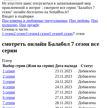
Не упустите шанс погрузиться в захватывающий мир
приключений и интриг - смотрите все серии "Балабол 7
сезон" онлайн бесплатно на SerialRus.tv!
Входит в подборки
Про измены и любовные треугольники
,
Про любовь
,
Про
полицию
,
Про дружбу
Cезоны и части
1 сезон
2 сезон
3 сезон
4 сезон
5 сезон
6 сезон
7 сезон
смотреть онлайн Балабол 7 сезон все
серии
Плеер
Выбор серии (Жми на серию)
Дата выхода
Статус
1 серия
23.11.2023
Добавлена
2 серия
23.11.2023
Добавлена
3 серия
24.11.2023
Добавлена
4 серия
24.11.2023
Добавлена
5 серия
27.11.2023
Добавлена
6 серия
27.11.2023
Добавлена
7 серия
28.11.2023
Добавлена