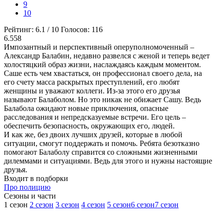
9
10
Рейтинг:
6.1
/
10
Голосов:
116
6.558
Импозантный и перспективный оперуполномоченный –
Александр Балабин, недавно развелся с женой и теперь ведет
холостяцкий образ жизни, наслаждаясь каждым моментом.
Саше есть чем хвастаться, он профессионал своего дела, на
его счету масса раскрытых преступлений, его любят
женщины и уважают коллеги. Из-за этого его друзья
называют Балаболом. Но это никак не обижает Сашу. Ведь
Балабола ожидают новые приключения, опасные
расследования и непредсказуемые встречи. Его цель –
обеспечить безопасность, окружающих его, людей.
И как же, без двоих лучших друзей, которые в любой
ситуации, смогут поддержать и помочь. Ребята безотказно
помогают Балаболу справится со сложными жизненными
дилеммами и ситуациями. Ведь для этого и нужны настоящие
друзья.
Входит в подборки
Про полицию
Cезоны и части
1 сезон
2 сезон
3 сезон
4 сезон
5 сезон
6 сезон
7 сезон