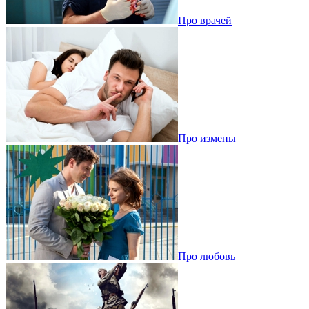
Про врачей
Про измены
Про любовь