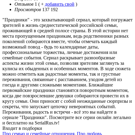
Отзывов
1
( +
добавить свой
)
Просмотров
137 192
"Праздники" - это захватывающий сериал, который погружает
зрителей в жизнь среднестатической российской семьи,
проживающей в средней полосе страны. В этой истории нет
места пропущенным праздникам, ведь родственники разных
поколений собираются вместе, чтобы отмечать каждый
возможный повод - будь то календарные даты,
профессиональные торжества, личные достижения или
семейные события. Сериал раскрывает разнообразные
аспекты жизни этой семьи, позволяя зрителям заглянуть за
кулисы их обыденных и особенных моментов. В ходе сюжета
можно отметить как радостные моменты, так и грустные
переживания, связанные с расставанием, уходом детей из
гнезда и другими сложными моментами. Ближайшие
первомайские праздники становятся поворотным моментом,
когда две повзрослевшие девушки собираются провести их в
кругу семьи. Они приносят с собой неожиданные сюрпризы и
секреты, что запускает цепочку невероятных событий.
Переживания, радость и встречи - всё это вы найдете в
сериале "Праздники". Посмотрите все серии онлайн легально
и бесплатно на SerialRus.tv!
Входит в подборки
Про семью и семейные отношения
,
Про любовь