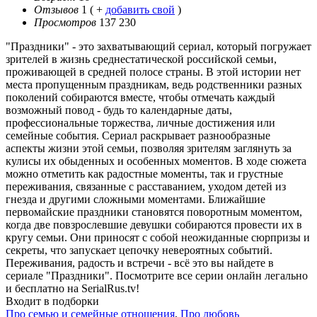
Отзывов
1
( +
добавить свой
)
Просмотров
137 230
"Праздники" - это захватывающий сериал, который погружает
зрителей в жизнь среднестатической российской семьи,
проживающей в средней полосе страны. В этой истории нет
места пропущенным праздникам, ведь родственники разных
поколений собираются вместе, чтобы отмечать каждый
возможный повод - будь то календарные даты,
профессиональные торжества, личные достижения или
семейные события. Сериал раскрывает разнообразные
аспекты жизни этой семьи, позволяя зрителям заглянуть за
кулисы их обыденных и особенных моментов. В ходе сюжета
можно отметить как радостные моменты, так и грустные
переживания, связанные с расставанием, уходом детей из
гнезда и другими сложными моментами. Ближайшие
первомайские праздники становятся поворотным моментом,
когда две повзрослевшие девушки собираются провести их в
кругу семьи. Они приносят с собой неожиданные сюрпризы и
секреты, что запускает цепочку невероятных событий.
Переживания, радость и встречи - всё это вы найдете в
сериале "Праздники". Посмотрите все серии онлайн легально
и бесплатно на SerialRus.tv!
Входит в подборки
Про семью и семейные отношения
,
Про любовь