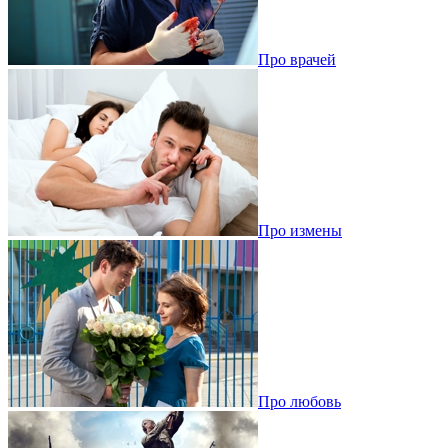
Про врачей
Про измены
Про любовь