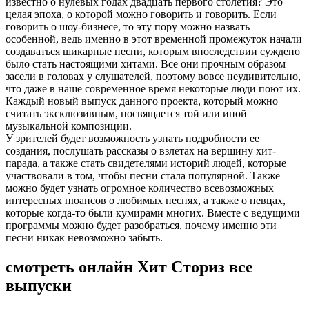
известно о нулевых годах двадцать первого столетия? Это
целая эпоха, о которой можно говорить и говорить. Если
говорить о шоу-бизнесе, то эту пору можно назвать
особенной, ведь именно в этот временной промежуток начали
создаваться шикарные песни, которым впоследствии суждено
было стать настоящими хитами. Все они прочным образом
засели в головах у слушателей, поэтому вовсе неудивительно,
что даже в наше современное время некоторые люди поют их.
Каждый новый выпуск данного проекта, который можно
считать эксклюзивным, посвящается той или иной
музыкальной композиции.
У зрителей будет возможность узнать подробности ее
создания, послушать рассказы о взлетах на вершину хит-
парада, а также стать свидетелями историй людей, которые
участвовали в том, чтобы песни стала популярной. Также
можно будет узнать огромное количество всевозможных
интересных нюансов о любимых песнях, а также о певцах,
которые когда-то были кумирами многих. Вместе с ведущими
программы можно будет разобраться, почему именно эти
песни никак невозможно забыть.
смотреть онлайн Хит Сториз все
выпуски