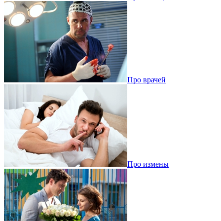
Про врачей
Про измены