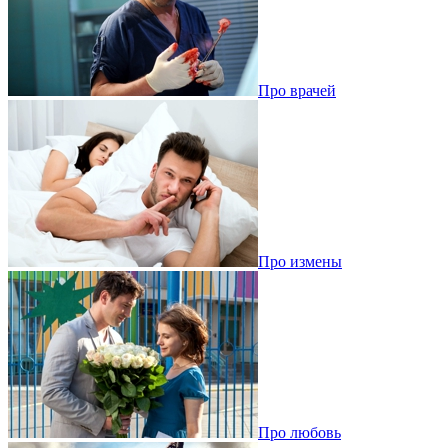
Про врачей
Про измены
Про любовь