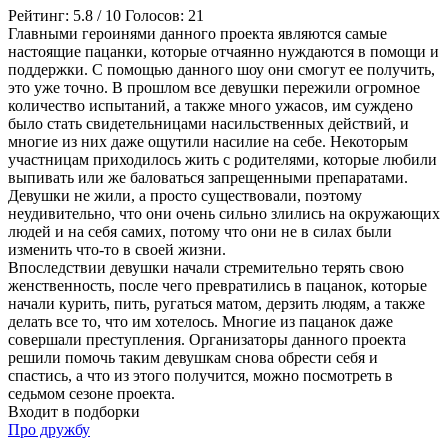
Рейтинг:
5.8
/
10
Голосов:
21
Главными героинями данного проекта являются самые
настоящие пацанки, которые отчаянно нуждаются в помощи и
поддержки. С помощью данного шоу они смогут ее получить,
это уже точно. В прошлом все девушки пережили огромное
количество испытаний, а также много ужасов, им суждено
было стать свидетельницами насильственных действий, и
многие из них даже ощутили насилие на себе. Некоторым
участницам приходилось жить с родителями, которые любили
выпивать или же баловаться запрещенными препаратами.
Девушки не жили, а просто существовали, поэтому
неудивительно, что они очень сильно злились на окружающих
людей и на себя самих, потому что они не в силах были
изменить что-то в своей жизни.
Впоследствии девушки начали стремительно терять свою
женственность, после чего превратились в пацанок, которые
начали курить, пить, ругаться матом, дерзить людям, а также
делать все то, что им хотелось. Многие из пацанок даже
совершали преступления. Организаторы данного проекта
решили помочь таким девушкам снова обрести себя и
спастись, а что из этого получится, можно посмотреть в
седьмом сезоне проекта.
Входит в подборки
Про дружбу