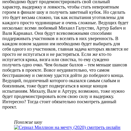
необходимо будет продемонстрировать свой сильный
характер, выдержку и ловкость, чтобы стать невероятным
героем в финале шоу и получить заветный кубок. Но сделать
это будет весьма сложно, так как испытания уготовлены для
каждого просто чудовищные и очень сложные. Ведущих будет
несколько: всеми любимый Михаил Галустян, Артур Бабич и
Валя Карнавал. Они будут всевозможными способами
поддерживать участников и вселять в них уверенность. В
каждом новом задании им необходимо будет выбирать для
себя одного из участников, главная задача которых является не
просто не испугаться и не растеряться. Если же кто-то
испугается крика, визга или свистка, то ему суждено
получить одно очко. Чем больше баллов – тем меньше шансов
победить в проекте. Вовсе неудивительно, что самом
бесстрашному и смелому удастся дойти до победного конца.
Ведущий, подопечный которого оказался самым слабым и
боязливым, тоже будет подвергаться в конце концов
испытаниям. Михалу, Вале и Артуру, возможно, тоже нужно
будет продемонстрировать всем свою силу и выдержку.
Интересно? Тогда стоит обязательно посмотреть данный
проект.
Похожие шоу