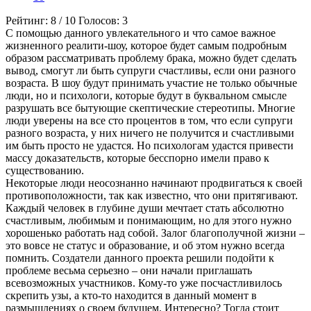
Рейтинг:
8
/
10
Голосов:
3
С помощью данного увлекательного и что самое важное
жизненного реалити-шоу, которое будет самым подробным
образом рассматривать проблему брака, можно будет сделать
вывод, смогут ли быть супруги счастливы, если они разного
возраста. В шоу будут принимать участие не только обычные
люди, но и психологи, которые будут в буквальном смысле
разрушать все бытующие скептические стереотипы. Многие
люди уверены на все сто процентов в том, что если супруги
разного возраста, у них ничего не получится и счастливыми
им быть просто не удастся. Но психологам удастся привести
массу доказательств, которые бесспорно имели право к
существованию.
Некоторые люди неосознанно начинают продвигаться к своей
противоположности, так как известно, что они притягивают.
Каждый человек в глубине души мечтает стать абсолютно
счастливым, любимым и понимающим, но для этого нужно
хорошенько работать над собой. Залог благополучной жизни –
это вовсе не статус и образование, и об этом нужно всегда
помнить. Создатели данного проекта решили подойти к
проблеме весьма серьезно – они начали приглашать
всевозможных участников. Кому-то уже посчастливилось
скрепить узы, а кто-то находится в данный момент в
размышлениях о своем будущем. Интересно? Тогда стоит