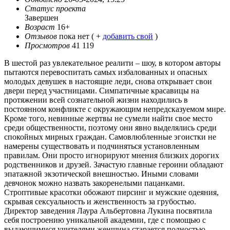
Статус проекта
Завершен
Возраст
16+
Отзывов
пока нет ( +
добавить свой
)
Просмотров
41 119
В шестой раз увлекательное реалити – шоу, в котором авторы
пытаются перевоспитать самых избалованных и опасных
молодых девушек в настоящие леди, снова открывает свои
двери перед участницами. Симпатичные красавицы на
протяжении всей сознательной жизни находились в
постоянном конфликте с окружающим непредсказуемом мире.
Кроме того, невинные жертвы не сумели найти свое место
среди общественности, поэтому они явно выделялись среди
спокойных мирных граждан. Самовлюбленные эгоистки не
намерены существовать и подчиняться установленным
правилам. Они просто игнорируют мнения близких дорогих
родственников и друзей. Зачастую главные героини обладают
эпатажной экзотической внешностью. Иными словами
девчонок можно назвать закоренелыми пацанками.
Строптивые красотки обожают пирсинг и мужские одеяния,
скрывая сексуальность и женственность за грубостью.
Директор заведения Лаура Альбертовна Лукина посвятила
себя построению уникальной академии, где с помощью с
выдающимися учителями женщина старается полностью