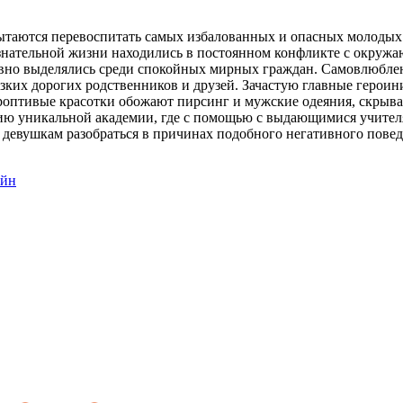
пытаются перевоспитать самых избалованных и опасных молодых 
нательной жизни находились в постоянном конфликте с окружа
 явно выделялись среди спокойных мирных граждан. Самовлюбле
ких дорогих родственников и друзей. Зачастую главные герои
оптивые красотки обожают пирсинг и мужские одеяния, скрывая
нию уникальной академии, где с помощью с выдающимися учите
 девушкам разобраться в причинах подобного негативного повед