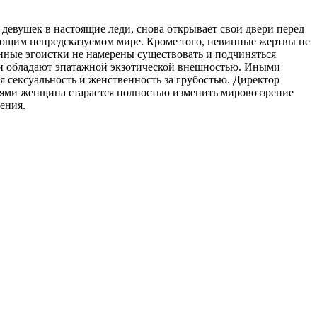
девушек в настоящие леди, снова открывает свои двери перед
ющим непредсказуемом мире. Кроме того, невинные жертвы не
нные эгоистки не намерены существовать и подчиняться
ни обладают эпатажной экзотической внешностью. Иными
 сексуальность и женственность за грубостью. Директор
лями женщина старается полностью изменить мировоззрение
ения.