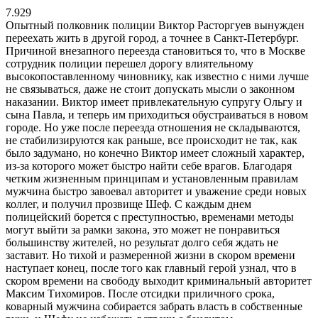
7.929
Опытный полковник полиции Виктор Расторгуев вынужден
переехать жить в другой город, а точнее в Санкт-Петербург.
Причиной внезапного переезда становиться то, что в Москве
сотрудник полиции перешел дорогу влиятельному
высокопоставленному чиновнику, как известно с ними лучше
не связываться, даже не стоит допускать мысли о законном
наказании. Виктор имеет привлекательную супругу Ольгу и
сына Павла, и теперь им приходиться обустраиваться в новом
городе. Но уже после переезда отношения не складываются,
не стабилизируются как раньше, все происходит не так, как
было задумано, но конечно Виктор имеет сложный характер,
из-за которого может быстро найти себе врагов. Благодаря
четким жизненным принципам и установленным правилам
мужчина быстро завоевал авторитет и уважение среди новых
коллег, и получил прозвище Шеф. С каждым днем
полицейский борется с преступностью, временами методы
могут выйти за рамки закона, это может не понравиться
большинству жителей, но результат долго себя ждать не
заставит. Но тихой и размеренной жизни в скором времени
наступает конец, после того как главный герой узнал, что в
скором времени на свободу выходит криминальный авторитет
Максим Тихомиров. После отсидки приличного срока,
коварный мужчина собирается забрать власть в собственные