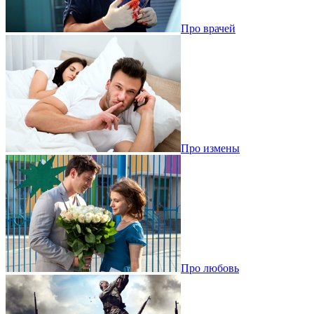
Про врачей
Про измены
Про любовь