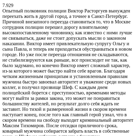
7.929
Опытный полковник полиции Виктор Расторгуев вынужден
переехать жить в другой город, а точнее в Санкт-Петербург.
Причиной внезапного переезда становиться то, что в Москве
сотрудник полиции перешел дорогу влиятельному
высокопоставленному чиновнику, как известно с ними лучше
не связываться, даже не стоит допускать мысли о законном
наказании. Виктор имеет привлекательную супругу Ольгу и
сына Павла, и теперь им приходиться обустраиваться в новом
городе. Но уже после переезда отношения не складываются,
не стабилизируются как раньше, все происходит не так, как
было задумано, но конечно Виктор имеет сложный характер,
из-за которого может быстро найти себе врагов. Благодаря
четким жизненным принципам и установленным правилам
мужчина быстро завоевал авторитет и уважение среди новых
коллег, и получил прозвище Шеф. С каждым днем
полицейский борется с преступностью, временами методы
могут выйти за рамки закона, это может не понравиться
большинству жителей, но результат долго себя ждать не
заставит. Но тихой и размеренной жизни в скором времени
наступает конец, после того как главный герой узнал, что в
скором времени на свободу выходит криминальный авторитет
Максим Тихомиров. После отсидки приличного срока,
коварный мужчина собирается забрать власть в собственные