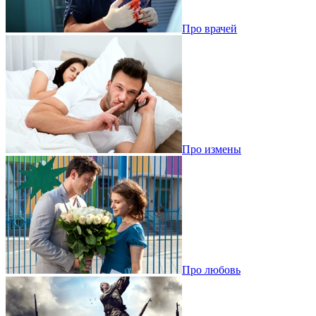
Про врачей
Про измены
Про любовь