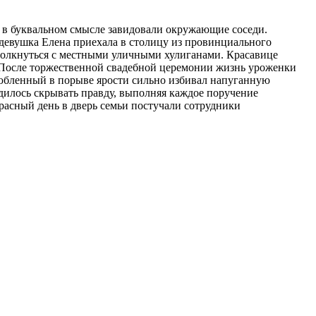
 в буквальном смысле завидовали окружающие соседи.
 девушка Елена приехала в столицу из провинциального
столкнуться с местными уличными хулиганами. Красавице
 После торжественной свадебной церемонии жизнь уроженки
любленный в порыве ярости сильно избивал напуганную
дилось скрывать правду, выполняя каждое поручение
расный день в дверь семьи постучали сотрудники