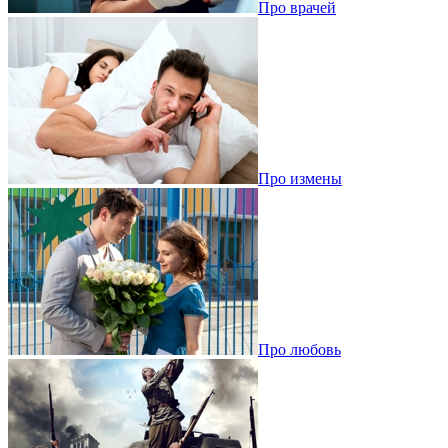
Про врачей
Про измены
Про любовь