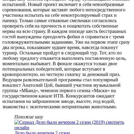
испытаний. Новый проект включает в себя невообразимые
соревнования, которые заставят любого непосредственного
участника испытать на себе неконтролируемый страх и
панику. Только самые отважные смельчаки согласились
проверить себя на прочность и пощекотать собственные
нервы на всю страну. В каждом эпизоде шесть бесстрашных
гостей вынуждены преодолеть фобии и справиться с тремя
головокружительными заданиями. Уже на первом этапе сразу
два игрока, показавшее худшее время, навсегда покинут
турнир. Остальные пройдут в следующий тур. Тот, кто по
любому предлогу откажется выполнять поставленную цель,
моментально выбывает. В финале окажутся только двое
потенциальных победителей, которые вступают в
кровопролитную, но честную схватку за денежный приз.
Ведущим развлекательной программы стал популярный
вокалист Анатолий Цой, бывший участник музыкальной
группы «МБанд», чемпион первого сезона «Маски» на
государственном канале НТВ. Конкурсантов ожидают
испытания на заброшенном заводе, высоте, под водой,
знакомства с экзотическими неприятными животными.
Похожие шоу
Дело было вечером 2 сезон