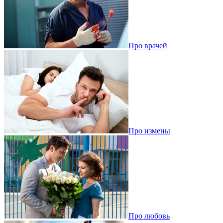
Про врачей
Про измены
Про любовь