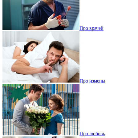
Про врачей
Про измены
Про любовь