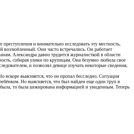
е преступления и внимательно исследовать эту местность,
ей возлюбленный. Они часто встречались. Он работает
анам. Александра давно трудится журналисткой в области
ность, собирая улики по крупицам. Она безумно любила свое
следователем, и позволял девице изучать некоторые сведения,
Но вскоре выясняется, что он пропал бесследно. Ситуация
 ребёнком. Но выясняется, что был найден еще один труп в
прибыла, то была шокирована информацией и увиденным. Теперь