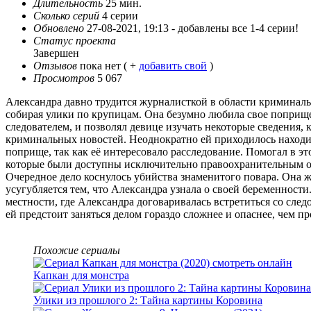
Длительность
25 мин.
Сколько серий
4 серии
Обновлено
27-08-2021, 19:13 -
добавлены все 1-4 серии!
Статус проекта
Завершен
Отзывов
пока нет ( +
добавить свой
)
Просмотров
5 067
Александра давно трудится журналисткой в области криминаль
собирая улики по крупицам. Она безумно любила свое поприще,
следователем, и позволял девице изучать некоторые сведения
криминальных новостей. Неоднократно ей приходилось находит
поприще, так как её интересовало расследование. Помогал в эт
которые были доступны исключительно правоохранительным о
Очередное дело коснулось убийства знаменитого повара. Она ж
усугубляется тем, что Александра узнала о своей беременности
местности, где Александра договаривалась встретиться со сле
ей предстоит заняться делом гораздо сложнее и опаснее, чем п
Похожие сериалы
Капкан для монстра
Улики из прошлого 2: Тайна картины Коровина