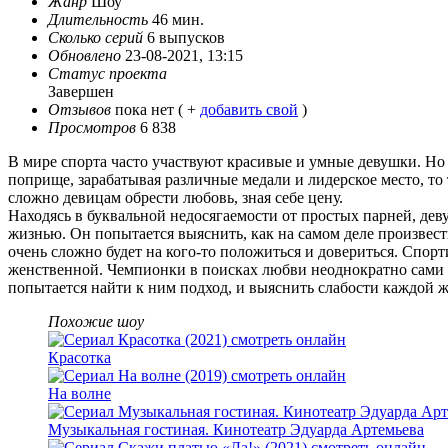
Жанр
Шоу
Длительность
46 мин.
Сколько серий
6 выпусков
Обновлено
23-08-2021, 13:15
Статус проекта
Завершен
Отзывов
пока нет ( +
добавить свой
)
Просмотров
6 838
В мире спорта часто участвуют красивые и умные девушки. Но
поприще, зарабатывая различные медали и лидерское место, т
сложно девицам обрести любовь, зная себе цену.
Находясь в буквальной недосягаемости от простых парней, дев
жизнью. Он попытается выяснить, как на самом деле произвес
очень сложно будет на кого-то положиться и довериться. Спорт
женственной. Чемпионки в поисках любви неоднократно сами 
попытается найти к ним подход, и выяснить слабости каждой
Похожие шоу
Красотка
На волне
Музыкальная гостиная. Кинотеатр Эдуарда Артемьева