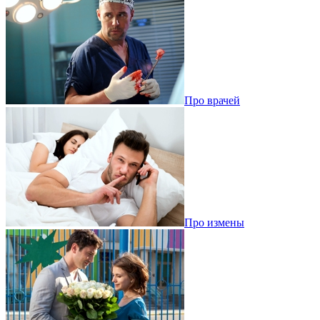
Про врачей
Про измены