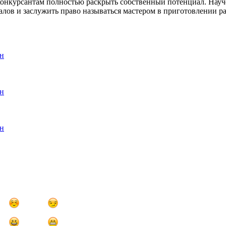
ь конкурсантам полностью раскрыть собственный потенциал. На
алов и заслужить право называться мастером в приготовлении 