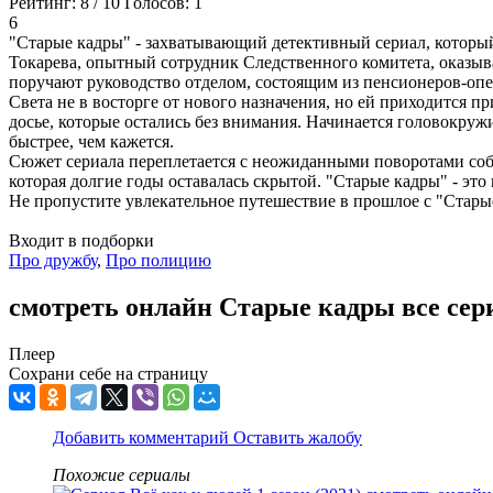
Рейтинг:
8
/
10
Голосов:
1
6
"Старые кадры" - захватывающий детективный сериал, который 
Токарева, опытный сотрудник Следственного комитета, оказыва
поручают руководство отделом, состоящим из пенсионеров-оп
Света не в восторге от нового назначения, но ей приходится 
досье, которые остались без внимания. Начинается головокружи
быстрее, чем кажется.
Сюжет сериала переплетается с неожиданными поворотами соб
которая долгие годы оставалась скрытой. "Старые кадры" - это
Не пропустите увлекательное путешествие в прошлое с "Старые 
Входит в подборки
Про дружбу
,
Про полицию
смотреть онлайн Старые кадры все сер
Плеер
Сохрани себе на страницу
Добавить комментарий
Оставить жалобу
Похожие сериалы