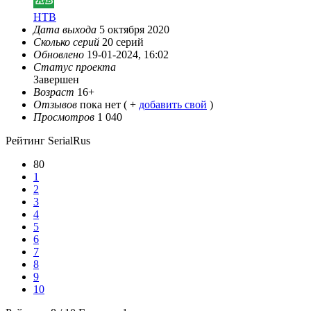
НТВ
Дата выхода
5 октября 2020
Сколько серий
20 серий
Обновлено
19-01-2024, 16:02
Статус проекта
Завершен
Возраст
16+
Отзывов
пока нет ( +
добавить свой
)
Просмотров
1 040
Рейтинг SerialRus
80
1
2
3
4
5
6
7
8
9
10