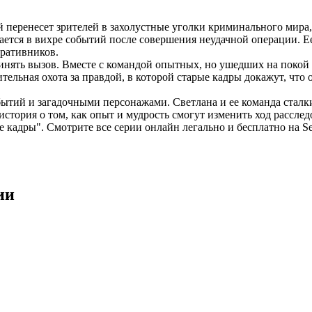
перенесет зрителей в захолустные уголки криминального мира, г
ется в вихре событий после совершения неудачной операции. Ее
еративников.
принять вызов. Вместе с командой опытных, но ушедших на покой
тельная охота за правдой, в которой старые кадры докажут, что 
ытий и загадочными персонажами. Светлана и ее команда сталк
 история о том, как опыт и мудрость смогут изменить ход рассл
кадры". Смотрите все серии онлайн легально и бесплатно на Ser
ии