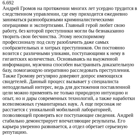
6.692
Андрей Громов на протяжении многих лет усердно трудится в
следственном управлении, где ему приходится ежедневно
заниматься разнообразными криминалистическими
операциями и экспертизами. Главный герой любит свою
работу, без которой преступники могли бы безнаказанно
творить свои бесчинства. Этому неоспоримому
профессионалу под силу разоблачить даже самых
сообразительных и хитрых преступников. Он постоянно
возится с различными уликами, поступающими к нему в
гигантских количествах. Основываясь на выуженной
информации, мужчина способен выстраивать доказательную
базу, помогающую оперативно расследовать преступления.
Также Громову регулярно доверяют допрос имеющихся
свидетелей. Данный процесс вызывает у специалиста
неподдельный интерес, ведь для достижения поставленной
цели можно применять не только природную интуицию и
опыт, но и дары современных технологий, а также наработки
всевозможных гуманитарных наук. А еще персонаж не
расстается с уникальной мобильной лабораторией,
позволяющей проверять все поступающие сведения. Андрей
стабильно демонстрирует впечатляющие результаты. Его
карьера уверенно развивается, а отдел обретает серьезную
репутацию.