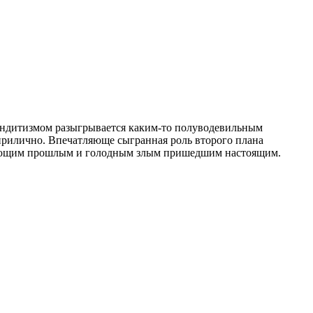
андитизмом разыгрывается каким-то полуводевильным
прилично. Впечатляюще сыгранная роль второго плана
ающим прошлым и голодным злым пришедшим настоящим.