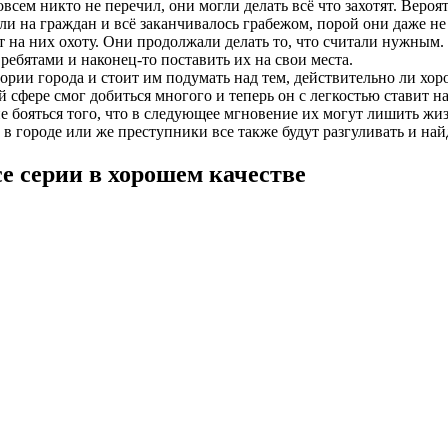
всем никто не перечил, они могли делать всё что захотят. Вероя
 на граждан и всё заканчивалось грабежом, порой они даже не о
т на них охоту. Они продолжали делать то, что считали нужным
ребятами и наконец-то поставить их на свои места.
тории города и стоит им подумать над тем, действительно ли х
сфере смог добиться многого и теперь он с легкостью ставит на 
е бояться того, что в следующее мгновение их могут лишить жи
в городе или же преступники все также будут разгуливать и найд
се серии в хорошем качестве