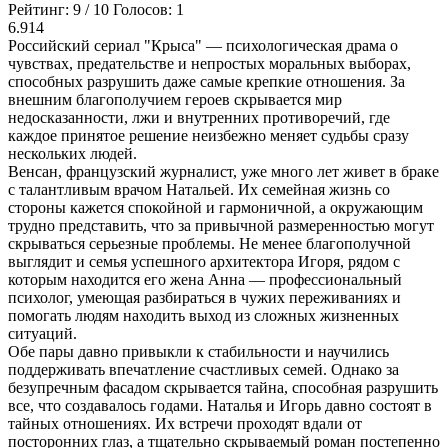
Рейтинг:
9
/
10
Голосов:
1
6.914
Российский сериал "Крыса" — психологическая драма о
чувствах, предательстве и непростых моральных выборах,
способных разрушить даже самые крепкие отношения. За
внешним благополучием героев скрывается мир
недосказанности, лжи и внутренних противоречий, где
каждое принятое решение неизбежно меняет судьбы сразу
нескольких людей.
Венсан, французский журналист, уже много лет живет в браке
с талантливым врачом Натальей. Их семейная жизнь со
стороны кажется спокойной и гармоничной, а окружающим
трудно представить, что за привычной размеренностью могут
скрываться серьезные проблемы. Не менее благополучной
выглядит и семья успешного архитектора Игоря, рядом с
которым находится его жена Анна — профессиональный
психолог, умеющая разбираться в чужих переживаниях и
помогать людям находить выход из сложных жизненных
ситуаций.
Обе пары давно привыкли к стабильности и научились
поддерживать впечатление счастливых семей. Однако за
безупречным фасадом скрывается тайна, способная разрушить
все, что создавалось годами. Наталья и Игорь давно состоят в
тайных отношениях. Их встречи проходят вдали от
посторонних глаз, а тщательно скрываемый роман постепенно