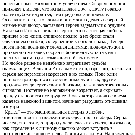
перестает быть мимолетным увлечением. Со временем они
приходят к мысли, что испытывают друг к другу гораздо
более глубокие чувства, чем предполагали вначале.
Осознание того, что когда-то они могли сделать неверный
жизненный выбор, заставляет героев задуматься о будущем.
Наталья и Игорь начинают верить, что настоящая любовь
пришла в их жизнь слишком поздно, а их браки стали
следствием ошибки, совершенной много лет назад. Теперь
перед ними возникает сложная дилемма: продолжать жить
привычной жизнью, сохраняя болезненную тайну, или
рискнуть всем ради возможности быть вместе.
Но любое решение неизбежно затрагивает судьбы
окружающих. Венсан и Анна даже не подозревают, насколько
серьезные перемены назревают в их семьях. Пока одни
пытаются разобраться в собственных чувствах, другие
продолжают доверять своим близким, не замечая тревожных
сигналов. Постепенно напряжение возрастает, а скрывать
правду становится все труднее. Ложь, которая долгое время
казалась надежной защитой, начинает разрушать отношения
изнутри.
"Крыса" — это эмоциональная история о любви,
ответственности и последствиях сделанного выбора. Сериал
исследует сложную природу человеческих чувств, показывая,
как стремление к личному счастью может вступить в
противоречие с долгом перед близкими людьми. Напряженная