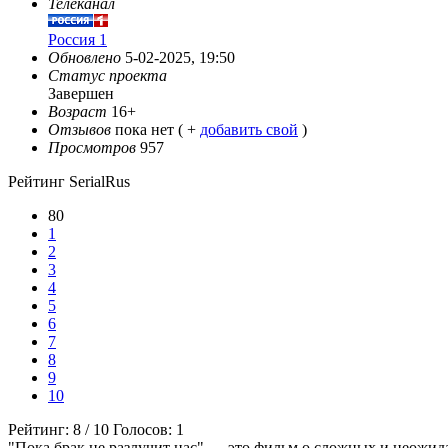
Телеканал
Россия 1
Обновлено
5-02-2025, 19:50
Статус проекта
Завершен
Возраст
16+
Отзывов
пока нет ( +
добавить свой
)
Просмотров
957
Рейтинг SerialRus
80
1
2
3
4
5
6
7
8
9
10
Рейтинг:
8
/
10
Голосов:
1
"Пока брак не разлучит нас" — это фильм о сложных и неожид