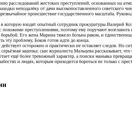
рию расследований жестоких преступлений, основанных на атмо
 находки неподалёку от дачи высокопоставленного советского 
чрезвычайное происшествие государственного масштаба. Руковод
а, в которую входят опытный сотрудник прокуратуры Валерий Ко
 с похожими преступлениями, поэтому ему поручают возглавить 
 борьбой. Его жена Марина тяжело больна раком, и единственны
ь эту проблему, Боков готов идти до конца.
 действует осторожно и практически не оставляет следов. Но с
 серьёзная зацепка: сын журналиста Мальцева рассказывает, что
тает ещё более тревожный характер, а поиски маньяка превраща
абостях и людях, которым приходится бороться не только с пре
ии