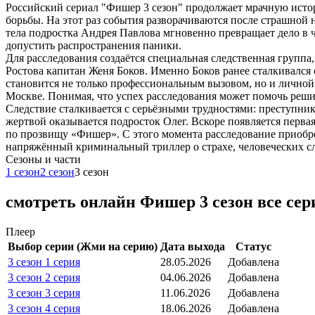
Российский сериал "Фишер 3 сезон" продолжает мрачную исто
борьбы. На этот раз события разворачиваются после страшной
тела подростка Андрея Павлова мгновенно превращает дело в 
допустить распространения паники.
Для расследования создаётся специальная следственная групп
Ростова капитан Женя Боков. Именно Боков ранее сталкивался
становится не только профессиональным вызовом, но и личной
Москве. Понимая, что успех расследования может помочь решит
Следствие сталкивается с серьёзными трудностями: преступник
жертвой оказывается подросток Олег. Вскоре появляется первая
по прозвищу «Фишер». С этого момента расследование приобре
напряжённый криминальный триллер о страхе, человеческих сл
Cезоны и части
1 сезон
2 сезон
3 сезон
смотреть онлайн Фишер 3 сезон все сер
Плеер
Выбор серии (Жми на серию)
Дата выхода
Статус
3 сезон 1 серия
28.05.2026
Добавлена
3 сезон 2 серия
04.06.2026
Добавлена
3 сезон 3 серия
11.06.2026
Добавлена
3 сезон 4 серия
18.06.2026
Добавлена