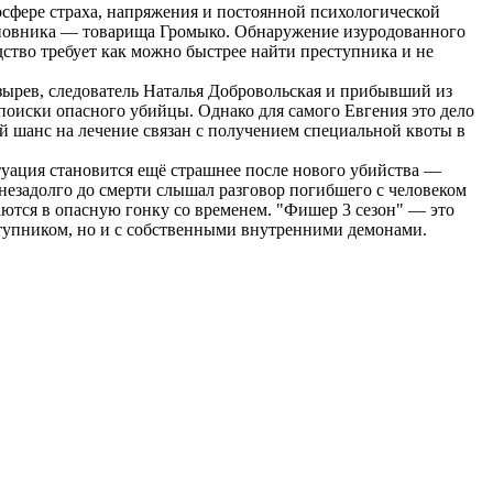
сфере страха, напряжения и постоянной психологической
чиновника — товарища Громыко. Обнаружение изуродованного
ство требует как можно быстрее найти преступника и не
зырев, следователь Наталья Добровольская и прибывший из
поиски опасного убийцы. Однако для самого Евгения это дело
й шанс на лечение связан с получением специальной квоты в
итуация становится ещё страшнее после нового убийства —
 незадолго до смерти слышал разговор погибшего с человеком
ются в опасную гонку со временем. "Фишер 3 сезон" — это
ступником, но и с собственными внутренними демонами.