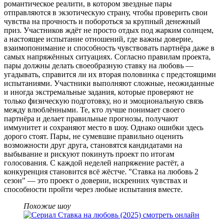
романтическое реалити, в котором звездные пары
отправляются в экзотическую страну, чтобы проверить свои
чувства на прочность и побороться за крупный денежный
приз. Участников ждёт не просто отдых под жарким солнцем,
а настоящее испытание отношений, где важны доверие,
взаимопонимание и способность чувствовать партнёра даже в
самых напряжённых ситуациях. Согласно правилам проекта,
пары должны делать своеобразную ставку на любовь —
угадывать, справится ли их вторая половинка с предстоящими
испытаниями. Участники выполняют сложные, неожиданные
и иногда экстремальные задания, которые проверяют не
только физическую подготовку, но и эмоциональную связь
между влюблёнными. Те, кто лучше понимает своего
партнёра и делает правильные прогнозы, получают
иммунитет и сохраняют место в шоу. Однако ошибки здесь
дорого стоят. Пары, не сумевшие правильно оценить
возможности друг друга, становятся кандидатами на
выбывание и рискуют покинуть проект по итогам
голосования. С каждой неделей напряжение растёт, а
конкуренция становится всё жёстче. "Ставка на любовь 2
сезон" — это проект о доверии, искренних чувствах и
способности пройти через любые испытания вместе.
Похожие шоу