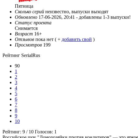
Пятница
Сколько серий
неизвестно, выпуски выходят
Обновлено
17-06-2026, 20:41 -
добавлены 1-3 выпуски!
Статус проекта
Снимается
Возраст
16+
Отзывов
пока нет ( +
добавить свой
)
Просмотров
199
Рейтинг SerialRus
90
1
2
3
4
5
6
7
8
9
10
Рейтинг:
9
/
10
Голосов:
1
Российское шоу "Домохозяйки против кондитеров" — это яркое