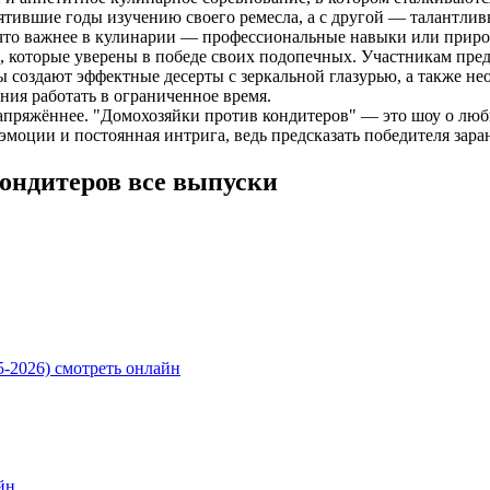
тившие годы изучению своего ремесла, а с другой — талантлив
: что важнее в кулинарии — профессиональные навыки или приро
а, которые уверены в победе своих подопечных. Участникам пре
ты создают эффектные десерты с зеркальной глазурью, а также 
ния работать в ограниченное время.
апряжённее. "Домохозяйки против кондитеров" — это шоу о любв
 эмоции и постоянная интрига, ведь предсказать победителя зар
ондитеров все выпуски