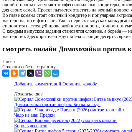
одной стороны выступают профессиональные кондитеры, посвя
для своих семей. Проект пытается ответить на вечный вопрос
Во главе команд стоят опытный кондитер и популярная актрис
мастерства, но и фантазии. Уже в первых выпусках конкурсан
становится настоящей проверкой креативности, точности и уме
С каждым выпуском задания становятся сложнее, а борьба — н
мастерство. Здесь зрителей ждут впечатляющие десерты, яркие
смотреть онлайн Домохозяйки против к
Плеер
Сохрани себе на страницу
Добавить комментарий
Оставить жалобу
Похожие шоу
Домохозяйки против шефов: Битва за вкус
Чадо из ада: Предки
Король десертов