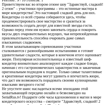
Рейтинг:
9
/
10
Голосов:
1
Приветствуем вас во втором сезоне шоу "Здравствуй, сладкий!
2 сезон" – участники программы – это истинные мастера в
мире кондитерства! Это настоящий сладкий день для них.
Кондитеры со всей страны собираются здесь, чтобы
продемонстрировать свое мастерство и сразиться за
возможность создать десерт для известной звезды-гостя.
Однако перед этим им нужно завоевать сердца и покорить
вкусы двух очаровательных ведущих, чья непревзойденная
привлекательность способна очаровать даже самых
изысканных сладкоежек.
В этом захватывающем соревновании участники
сталкиваются с разнообразными испытаниями и готовят
удивительные сладости, которые в конечном итоге оценивает
жюри. Популярная исполнительница и известный шеф-
кондитер внимательно анализируют каждое сладкое блюдо,
начиная с его гастрономических характеристик и заканчивая
оригинальным подходом к подаче. Только самые талантливые
и креативные кондитеры могут удивить и впечатлить жюри,
что даст им возможность порадовать своими кулинарными
изысками звездного гостя!
Не упустите шанс насладиться всеми эпизодами этой
захватывающей передачи онлайн и безвозмездно на
SerialRus.tv! Подарите себе часы вдохновения и магии в мире
кондитерского искусства – смотрите "Здравствуй, сладкий! 2