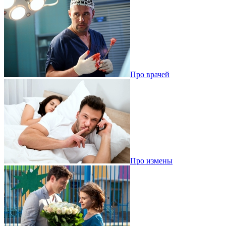
Про врачей
Про измены