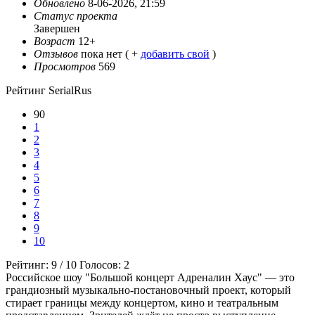
Обновлено
8-06-2026, 21:59
Статус проекта
Завершен
Возраст
12+
Отзывов
пока нет ( +
добавить свой
)
Просмотров
569
Рейтинг SerialRus
90
1
2
3
4
5
6
7
8
9
10
Рейтинг:
9
/
10
Голосов:
2
Российское шоу "Большой концерт Адреналин Хаус" — это
грандиозный музыкально-постановочный проект, который
стирает границы между концертом, кино и театральным