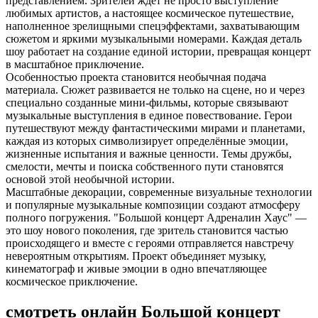
представлением. Зрителей ждёт не просто выступление
любимых артистов, а настоящее космическое путешествие,
наполненное зрелищными спецэффектами, захватывающим
сюжетом и яркими музыкальными номерами. Каждая деталь
шоу работает на создание единой истории, превращая концерт
в масштабное приключение.
Особенностью проекта становится необычная подача
материала. Сюжет развивается не только на сцене, но и через
специально созданные мини-фильмы, которые связывают
музыкальные выступления в единое повествование. Герои
путешествуют между фантастическими мирами и планетами,
каждая из которых символизирует определённые эмоции,
жизненные испытания и важные ценности. Темы дружбы,
смелости, мечты и поиска собственного пути становятся
основой этой необычной истории.
Масштабные декорации, современные визуальные технологии
и популярные музыкальные композиции создают атмосферу
полного погружения. "Большой концерт Адреналин Хаус" —
это шоу нового поколения, где зритель становится частью
происходящего и вместе с героями отправляется навстречу
невероятным открытиям. Проект объединяет музыку,
кинематограф и живые эмоции в одно впечатляющее
космическое приключение.
смотреть онлайн Большой концерт