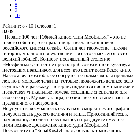
8
9
10
Рейтинг:
8
/
10
Голосов:
1
8.089
"Первые 100 лет: Юбилей киностудии Мосфильм" - это не
просто событие, это праздник для всех поклонников
российского кинематографа. Сотни лет творчества, тысячи
историй, миллионы впечатлений - все это отмечается в этот
великий юбилей. Концерт, посвященный столетию
«Мосфильма», станет не просто трибьютом киноискусству, а
настоящим праздником для всех, кто ценит российское кино.
На этом великом юбилее соберутся не только звезды прошлых
лет, но и молодые таланты, готовые продолжить великое дело
студии. Они расскажут истории, поделятся воспоминаниями и
представят уникальные номера, созданные специально для
этого вечера. Музыка, танцы, поэзия - все это станет частью
праздничного настроения.
Не упустите возможность окунуться в мир кинематографа и
почувствовать дух его величия и тепла. Присоединяйтесь к
нам онлайн, абсолютно бесплатно, и празднуйте вместе с
нами великое достижение киностудии Мосфильм!
Посмотрите на "SerialRus.tv!" для доступа к трансляции.