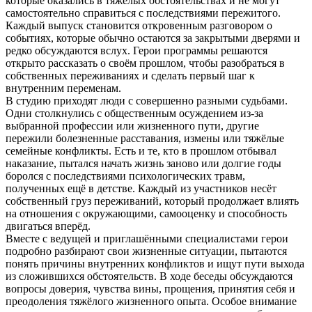
которые оказались в тяжёлых обстоятельствах и не могут
самостоятельно справиться с последствиями пережитого.
Каждый выпуск становится откровенным разговором о
событиях, которые обычно остаются за закрытыми дверями и
редко обсуждаются вслух. Герои программы решаются
открыто рассказать о своём прошлом, чтобы разобраться в
собственных переживаниях и сделать первый шаг к
внутренним переменам.
В студию приходят люди с совершенно разными судьбами.
Одни столкнулись с общественным осуждением из-за
выбранной профессии или жизненного пути, другие
пережили болезненные расставания, измены или тяжёлые
семейные конфликты. Есть и те, кто в прошлом отбывал
наказание, пытался начать жизнь заново или долгие годы
боролся с последствиями психологических травм,
полученных ещё в детстве. Каждый из участников несёт
собственный груз переживаний, который продолжает влиять
на отношения с окружающими, самооценку и способность
двигаться вперёд.
Вместе с ведущей и приглашёнными специалистами герои
подробно разбирают свои жизненные ситуации, пытаются
понять причины внутренних конфликтов и ищут пути выхода
из сложившихся обстоятельств. В ходе беседы обсуждаются
вопросы доверия, чувства вины, прощения, принятия себя и
преодоления тяжёлого жизненного опыта. Особое внимание