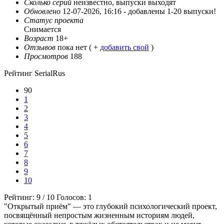
Сколько серий
неизвестно, выпуски выходят
Обновлено
12-07-2026, 16:16 -
добавлены 1-20 выпуски!
Статус проекта
Снимается
Возраст
18+
Отзывов
пока нет ( +
добавить свой
)
Просмотров
188
Рейтинг SerialRus
90
1
2
3
4
5
6
7
8
9
10
Рейтинг:
9
/
10
Голосов:
1
"Открытый приём" — это глубокий психологический проект,
посвящённый непростым жизненным историям людей,