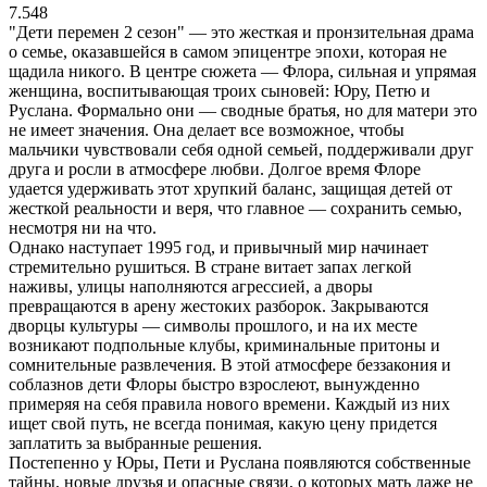
7.548
"Дети перемен 2 сезон" — это жесткая и пронзительная драма
о семье, оказавшейся в самом эпицентре эпохи, которая не
щадила никого. В центре сюжета — Флора, сильная и упрямая
женщина, воспитывающая троих сыновей: Юру, Петю и
Руслана. Формально они — сводные братья, но для матери это
не имеет значения. Она делает все возможное, чтобы
мальчики чувствовали себя одной семьей, поддерживали друг
друга и росли в атмосфере любви. Долгое время Флоре
удается удерживать этот хрупкий баланс, защищая детей от
жесткой реальности и веря, что главное — сохранить семью,
несмотря ни на что.
Однако наступает 1995 год, и привычный мир начинает
стремительно рушиться. В стране витает запах легкой
наживы, улицы наполняются агрессией, а дворы
превращаются в арену жестоких разборок. Закрываются
дворцы культуры — символы прошлого, и на их месте
возникают подпольные клубы, криминальные притоны и
сомнительные развлечения. В этой атмосфере беззакония и
соблазнов дети Флоры быстро взрослеют, вынужденно
примеряя на себя правила нового времени. Каждый из них
ищет свой путь, не всегда понимая, какую цену придется
заплатить за выбранные решения.
Постепенно у Юры, Пети и Руслана появляются собственные
тайны, новые друзья и опасные связи, о которых мать даже не