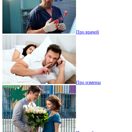
Про врачей
Про измены