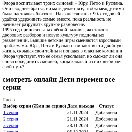
Флора воспитывает троих сыновей – Юру, Петю и Руслана.
Они сводные братья, но мать делает всё, чтобы между ними
была настоящая близость. На фоне сложных 90-х годов ей
удаётся удерживать семью вместе, пока реальность не
начинает разрушать хрупкое равновесие.
1995 год приносит запах лёгкой наживы, жестокость
дворовых разборок и новую культуру подпольных
развлечений. Бывшие детские игры сменяются взрослыми
проблемами. Юра, Петя и Руслан начинают вести двойную
жизнь, скрывая свои тайны и попадая в опасные компании.
Флора чувствует, что её семья ускользает, но сможет ли она
снова объединить сыновей, когда каждый из них выбирает
свой путь?
смотреть онлайн Дети перемен все
серии
Плеер
Выбор серии (Жми на серию)
Дата выхода
Статус
1 серия
21.11.2024
Добавлена
2 серия
21.11.2024
Добавлена
3 серия
28.11.2024
Добавлена
4 серия
05.12.2024
Добавлена