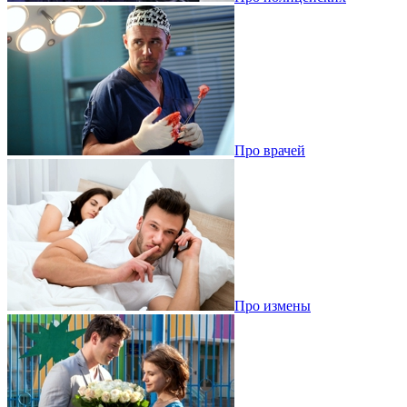
Про врачей
Про измены