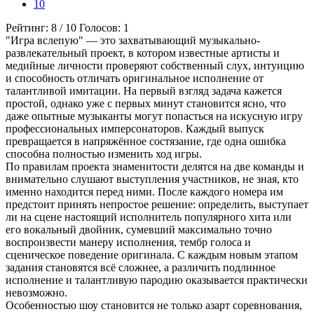
10
Рейтинг:
8
/
10
Голосов:
1
"Игра вслепую" — это захватывающий музыкально-
развлекательный проект, в котором известные артисты и
медийные личности проверяют собственный слух, интуицию
и способность отличать оригинальное исполнение от
талантливой имитации. На первый взгляд задача кажется
простой, однако уже с первых минут становится ясно, что
даже опытные музыканты могут попасться на искусную игру
профессиональных имперсонаторов. Каждый выпуск
превращается в напряжённое состязание, где одна ошибка
способна полностью изменить ход игры.
По правилам проекта знаменитости делятся на две команды и
внимательно слушают выступления участников, не зная, кто
именно находится перед ними. После каждого номера им
предстоит принять непростое решение: определить, выступает
ли на сцене настоящий исполнитель популярного хита или
его вокальный двойник, сумевший максимально точно
воспроизвести манеру исполнения, тембр голоса и
сценическое поведение оригинала. С каждым новым этапом
задания становятся всё сложнее, а различить подлинное
исполнение и талантливую пародию оказывается практически
невозможно.
Особенностью шоу становится не только азарт соревнования,