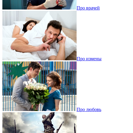
Про врачей
Про измены
Про любовь