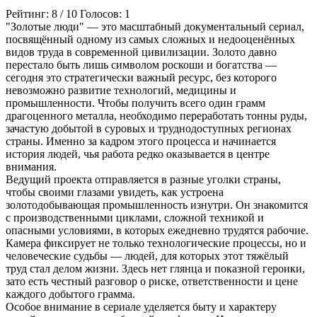
Рейтинг:
8
/
10
Голосов:
1
"Золотые люди" — это масштабный документальный сериал,
посвящённый одному из самых сложных и недооценённых
видов труда в современной цивилизации. Золото давно
перестало быть лишь символом роскоши и богатства —
сегодня это стратегически важный ресурс, без которого
невозможно развитие технологий, медицины и
промышленности. Чтобы получить всего один грамм
драгоценного металла, необходимо переработать тонны руды,
зачастую добытой в суровых и труднодоступных регионах
страны. Именно за кадром этого процесса и начинается
история людей, чья работа редко оказывается в центре
внимания.
Ведущий проекта отправляется в разные уголки страны,
чтобы своими глазами увидеть, как устроена
золотодобывающая промышленность изнутри. Он знакомится
с производственными циклами, сложной техникой и
опасными условиями, в которых ежедневно трудятся рабочие.
Камера фиксирует не только технологические процессы, но и
человеческие судьбы — людей, для которых этот тяжёлый
труд стал делом жизни. Здесь нет глянца и показной героики,
зато есть честный разговор о риске, ответственности и цене
каждого добытого грамма.
Особое внимание в сериале уделяется быту и характеру