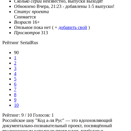
Сколько серий
неизвестно, выпуски выходят
Обновлено
Вчера, 21:23 -
добавлены 1-5 выпуски!
Статус проекта
Снимается
Возраст
16+
Отзывов
пока нет ( +
добавить свой
)
Просмотров
313
Рейтинг SerialRus
90
1
2
3
4
5
6
7
8
9
10
Рейтинг:
9
/
10
Голосов:
1
Российское шоу "Код а-ля Рус" — это вдохновляющий
документально-познавательный проект, посвящённый
традиционным народным промыслам, ремёслам и