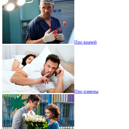
Про врачей
Про измены