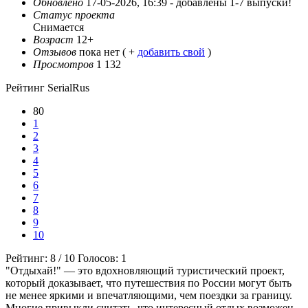
Обновлено
17-05-2026, 16:39 -
добавлены 1-7 выпуски!
Статус проекта
Снимается
Возраст
12+
Отзывов
пока нет ( +
добавить свой
)
Просмотров
1 132
Рейтинг SerialRus
80
1
2
3
4
5
6
7
8
9
10
Рейтинг:
8
/
10
Голосов:
1
"Отдыхай!" — это вдохновляющий туристический проект,
который доказывает, что путешествия по России могут быть
не менее яркими и впечатляющими, чем поездки за границу.
Многие привыкли считать, что интересный отдых возможен