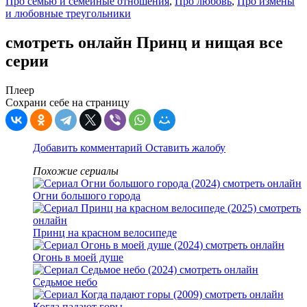
Про семью и семейные отношения
,
Про любовь
,
Про измены
и любовные треугольники
смотреть онлайн Принц и нищая все
серии
Плеер
Сохрани себе на страницу
Добавить комментарий
Оставить жалобу
Похожие сериалы
Огни большого города
Принц на красном велосипеде
Огонь в моей душе
Седьмое небо
Когда падают горы