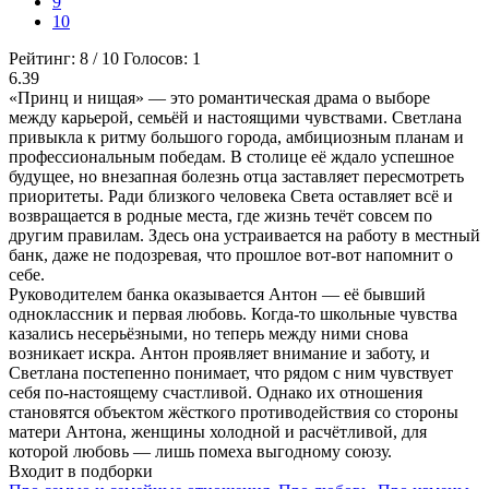
9
10
Рейтинг:
8
/
10
Голосов:
1
6.39
«Принц и нищая» — это романтическая драма о выборе
между карьерой, семьёй и настоящими чувствами. Светлана
привыкла к ритму большого города, амбициозным планам и
профессиональным победам. В столице её ждало успешное
будущее, но внезапная болезнь отца заставляет пересмотреть
приоритеты. Ради близкого человека Света оставляет всё и
возвращается в родные места, где жизнь течёт совсем по
другим правилам. Здесь она устраивается на работу в местный
банк, даже не подозревая, что прошлое вот-вот напомнит о
себе.
Руководителем банка оказывается Антон — её бывший
одноклассник и первая любовь. Когда-то школьные чувства
казались несерьёзными, но теперь между ними снова
возникает искра. Антон проявляет внимание и заботу, и
Светлана постепенно понимает, что рядом с ним чувствует
себя по-настоящему счастливой. Однако их отношения
становятся объектом жёсткого противодействия со стороны
матери Антона, женщины холодной и расчётливой, для
которой любовь — лишь помеха выгодному союзу.
Входит в подборки