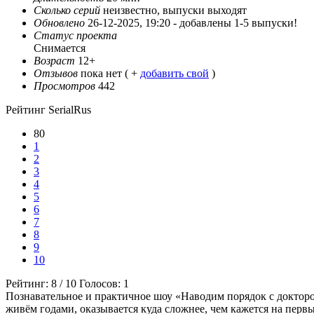
Сколько серий
неизвестно, выпуски выходят
Обновлено
26-12-2025, 19:20 -
добавлены 1-5 выпуски!
Статус проекта
Снимается
Возраст
12+
Отзывов
пока нет ( +
добавить свой
)
Просмотров
442
Рейтинг SerialRus
80
1
2
3
4
5
6
7
8
9
10
Рейтинг:
8
/
10
Голосов:
1
Познавательное и практичное шоу «Наводим порядок с докторо
живём годами, оказывается куда сложнее, чем кажется на перв