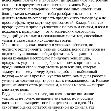
новогоднее развлекательное шоу, где праздничное настроение
становится предметом настоящего состязания. Ведущие
отправляются на вечеринки, организованные известными
блогерскими командами, чтобы разобраться, кто из них
действительно умеет создавать праздничную атмосферу, а не
просто эффектную картинку для соцсетей. Каждый выпуск
превращается в яркое путешествие по разным стилям, идеям и
подходам к празднику — от классических новогодних
традиций до смелых и неожиданных форматов, способных
удивить даже самых искушённых гостей.
Участники шоу оказываются в условиях жёсткого, но
честного эксперимента: равный бюджет, всего пять часов на
подготовку и полная свобода фантазии. За ограниченное
время командам необходимо придумать концепцию,
продумать украшения, подобрать костюмы, организовать
праздничный стол и подготовить развлечения, которые
зададут тон всему вечеру. Здесь не работает шаблонный
подход — важны креатив, чувство вкуса, командная работа и
умение мгновенно адаптироваться к неожиданностям. Каждое
решение может стать решающим, а любая мелочь — сыграть
ключевую роль.
Ведущие оценивают праздник комплексно: внимание
уделяется не только внешнему антуражу, но и общему
настроению, эмоциям гостей и целостности идеи. Их
секретная оценка остаётся неизвестной до финала, где