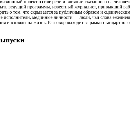
изионный проект о силе речи и влиянии сказанного на человече
рыть ведущий программы, известный журналист, привыкший рабо
рить о том, что скрывается за публичным образом и сценическим
ые исполнители, медийные личности — люди, чьи слова ежедневн
ия и взгляды на жизнь. Разговор выходит за рамки стандартног
 выпуски