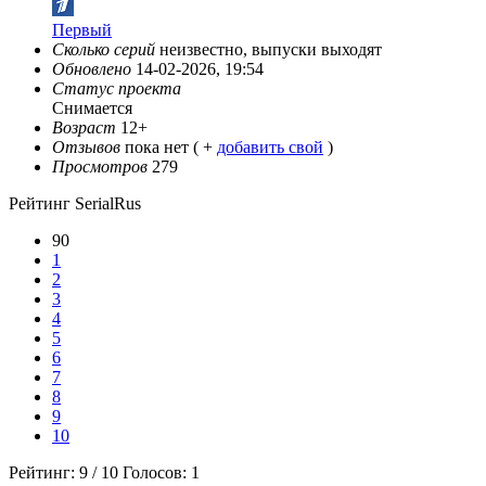
Первый
Сколько серий
неизвестно, выпуски выходят
Обновлено
14-02-2026, 19:54
Статус проекта
Снимается
Возраст
12+
Отзывов
пока нет ( +
добавить свой
)
Просмотров
279
Рейтинг SerialRus
90
1
2
3
4
5
6
7
8
9
10
Рейтинг:
9
/
10
Голосов:
1