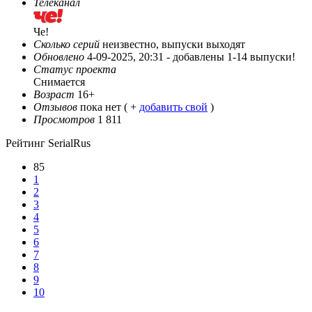
Телеканал
Че!
Сколько серий
неизвестно, выпуски выходят
Обновлено
4-09-2025, 20:31 -
добавлены 1-14 выпуски!
Статус проекта
Снимается
Возраст
16+
Отзывов
пока нет ( +
добавить свой
)
Просмотров
1 811
Рейтинг SerialRus
85
1
2
3
4
5
6
7
8
9
10