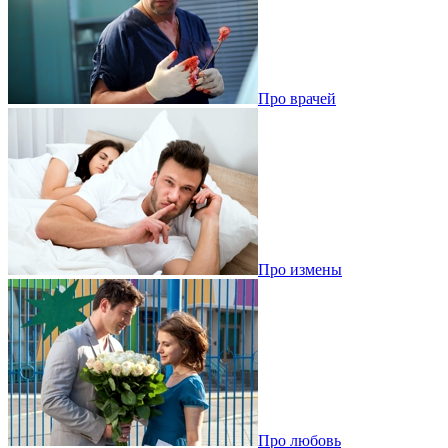
Про врачей
Про измены
Про любовь