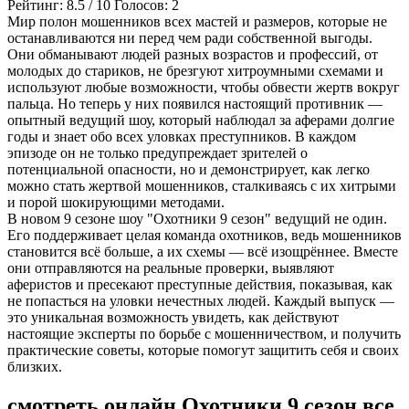
Рейтинг:
8.5
/
10
Голосов:
2
Мир полон мошенников всех мастей и размеров, которые не
останавливаются ни перед чем ради собственной выгоды.
Они обманывают людей разных возрастов и профессий, от
молодых до стариков, не брезгуют хитроумными схемами и
используют любые возможности, чтобы обвести жертв вокруг
пальца. Но теперь у них появился настоящий противник —
опытный ведущий шоу, который наблюдал за аферами долгие
годы и знает обо всех уловках преступников. В каждом
эпизоде он не только предупреждает зрителей о
потенциальной опасности, но и демонстрирует, как легко
можно стать жертвой мошенников, сталкиваясь с их хитрыми
и порой шокирующими методами.
В новом 9 сезоне шоу "Охотники 9 сезон" ведущий не один.
Его поддерживает целая команда охотников, ведь мошенников
становится всё больше, а их схемы — всё изощрённее. Вместе
они отправляются на реальные проверки, выявляют
аферистов и пресекают преступные действия, показывая, как
не попасться на уловки нечестных людей. Каждый выпуск —
это уникальная возможность увидеть, как действуют
настоящие эксперты по борьбе с мошенничеством, и получить
практические советы, которые помогут защитить себя и своих
близких.
смотреть онлайн Охотники 9 сезон все